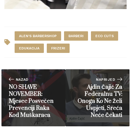
ALEN'S BARBERSHOP
BARBERI
ECO CUTS
EDUKACIJA
FRIZERI
NAZAD
NAPRIJED
NO SHAVE
Ajdin Čajić Za
NOVEMBER:
Federalnu TV:
Mjesec Posvećen
Onoga Ko Ne Želi
Prevenciji Raka
Uspjeti, Sreća
Kod Muškaraca
Neće Čekati