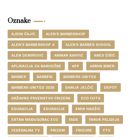
Oznake
AJDIN ČAJIĆ
ALEN'S BARBERSHOP
ALEN'S BARBERSHOP 4
ALEN'S BARBER SCHOOL
ALEN DEMIROVIĆ
AMMAR KAHVIĆ
ANES ĆIŠIĆ
APLIKACIJA ZA NARUDŽBE
APP
ARMIN BIBER
BARBER
BARBERI
BARBERS UNITED
BARBERS UNITED 2025
DARIJA JELČIĆ
DEPOT
DRŽAVNO PRVENSTVO FRIZERA
ECO CUTS
EDUKACIJA
EDUKACIJE
EMIR HADŽIĆ
ERTAN MEĐUGORAC ECO
FADE
FARUK PELIDIJA
FEDERALNA TV
FRIZERI
FRIZURE
FTV