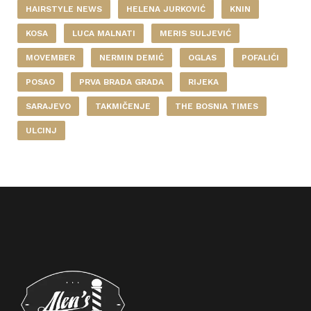
HAIRSTYLE NEWS
HELENA JURKOVIĆ
KNIN
KOSA
LUCA MALNATI
MERIS SULJEVIĆ
MOVEMBER
NERMIN DEMIĆ
OGLAS
POFALIĆI
POSAO
PRVA BRADA GRADA
RIJEKA
SARAJEVO
TAKMIČENJE
THE BOSNIA TIMES
ULCINJ