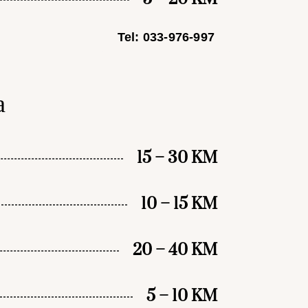
Tel: 033-976-997
a
15 – 30 KM
10 – 15 KM
20 – 40 KM
5 – 10 KM