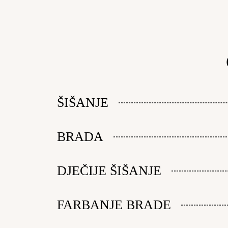
ŠIŠANJE
BRADA
DJEČIJE ŠIŠANJE
FARBANJE BRADE