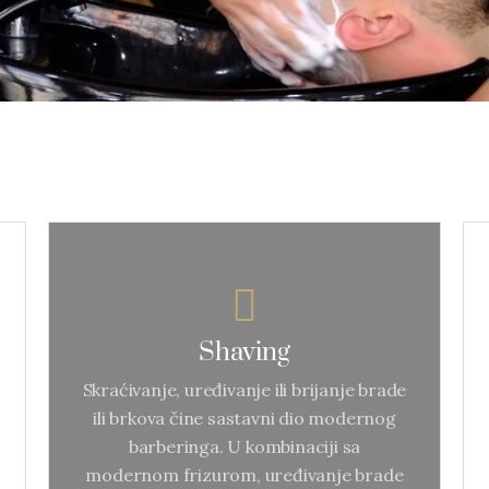
Shaving
Shaving
Skraćivanje, uređivanje ili brijanje
brade ili brkova čine sastavni dio
Skraćivanje, uređivanje ili brijanje brade
modernog barberinga. U
ili brkova čine sastavni dio modernog
kombinaciji sa modernom
barberinga. U kombinaciji sa
frizurom, uređivanje brade uz
modernom frizurom, uređivanje brade