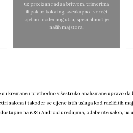
precizan rad sa britvom, trimerima
uz precizan rad sa britvom, trimerima
ili pak uz koloring, sveukupno
ili pak uz koloring, sveukupno tvoreći
tvoreći cjelinu modernog stila,
cjelinu modernog stila, specijalnost je
specijalnost je naših majstora.
naših majstora.
jivo su kreirane i prethodno višestruko analizirane upravo da
etiri salona i također se cijene istih usluga kod različitih m
dostupne na iOS i Android uređajima, odaberite salon, usl