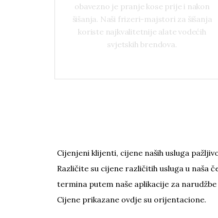
obavezno je pranje kose prije i
obavezno je pranje kose prije i nakon
nakon šišanja. Naši frizeri-majstori
šišanja. Naši frizeri-majstori za šišanja
za šišanja koriste najkvalitetnije
koriste najkvalitetnije alate vodećih
alate vodećih svjetskih brendova.
svjetskih brendova.
Cijenjeni klijenti, cijene naših usluga pažl
Različite su cijene različitih usluga u naša č
termina putem naše aplikacije za narudžbe 
Cijene prikazane ovdje su orijentacione.