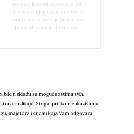
ličnosti iz Sarajeva. Za stiliziranje i
poznate ličnosti iz Sarajeva. Za
njegu kose naši frizeri koriste
stiliziranje i njegu kose naši frizeri
najkvalitetnije preparate poznatih
koriste najkvalitetnije preparate
svjetskih brendova.
poznatih svjetskih brendova.
 bi bile u skladu sa mogućnostima svih.
ajstora razlikuju. Stoga, prilikom zakazivanja
ugu, majstora i cijenu koja Vam odgovara.