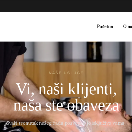
Početna
O n
NAŠE USLUGE
Vi, naši klijenti,
naša ste obaveza
Svaki trenutak našeg rada posvećen je isključivo vama.