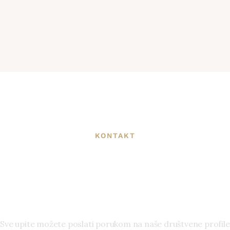
KONTAKT
interesirani ste za n
usluge?
Sve upite možete poslati porukom na naše društvene profile