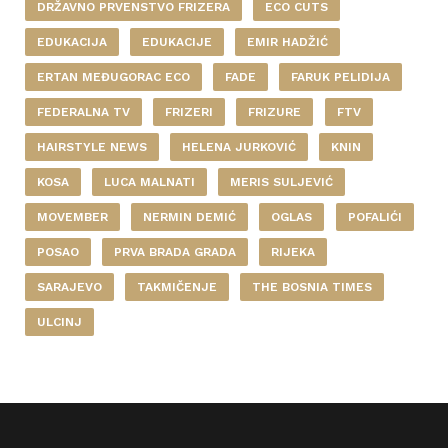
DRŽAVNO PRVENSTVO FRIZERA
ECO CUTS
EDUKACIJA
EDUKACIJE
EMIR HADŽIĆ
ERTAN MEĐUGORAC ECO
FADE
FARUK PELIDIJA
FEDERALNA TV
FRIZERI
FRIZURE
FTV
HAIRSTYLE NEWS
HELENA JURKOVIĆ
KNIN
KOSA
LUCA MALNATI
MERIS SULJEVIĆ
MOVEMBER
NERMIN DEMIĆ
OGLAS
POFALIĆI
POSAO
PRVA BRADA GRADA
RIJEKA
SARAJEVO
TAKMIČENJE
THE BOSNIA TIMES
ULCINJ