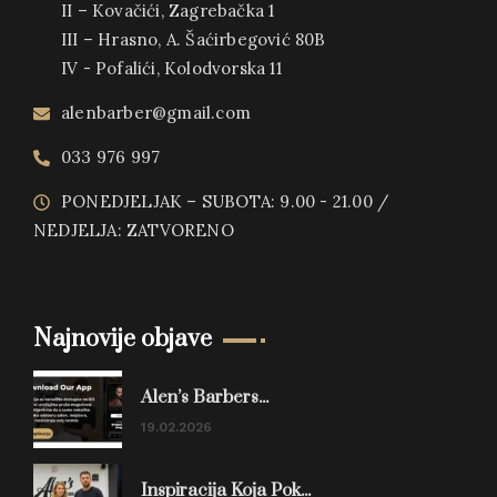
II – Kovačići, Zagrebačka 1
III – Hrasno, A. Šaćirbegović 80B
IV - Pofalići, Kolodvorska 11
alenbarber@gmail.com
033 976 997
PONEDJELJAK – SUBOTA: 9.00 - 21.00 /
NEDJELJA: ZATVORENO
Najnovije objave
Alen’s Barbers...
19.02.2026
Inspiracija Koja Pok...