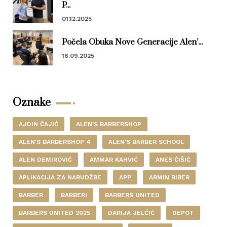
P...
01.12.2025
Počela Obuka Nove Generacije Alen’...
16.09.2025
Oznake
AJDIN ČAJIĆ
ALEN'S BARBERSHOP
ALEN'S BARBERSHOP 4
ALEN'S BARBER SCHOOL
ALEN DEMIROVIĆ
AMMAR KAHVIĆ
ANES ĆIŠIĆ
APLIKACIJA ZA NARUDŽBE
APP
ARMIN BIBER
BARBER
BARBERI
BARBERS UNITED
BARBERS UNITED 2025
DARIJA JELČIĆ
DEPOT