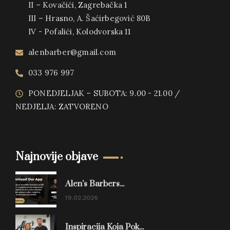
II – Kovačići, Zagrebačka 1
III – Hrasno, A. Šaćirbegović 80B
IV - Pofalići, Kolodvorska 11
alenbarber@gmail.com
033 976 997
PONEDJELJAK – SUBOTA: 9.00 - 21.00 /
NEDJELJA: ZATVORENO
Najnovije objave
Alen’s Barbers...
19.02.2026
Inspiracija Koja Pok...