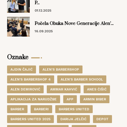
P...
01.12.2025
Počela Obuka Nove Generacije Alen’...
16.09.2025
Oznake
AJDIN ČAJIĆ
ALEN'S BARBERSHOP
ALEN'S BARBERSHOP 4
ALEN'S BARBER SCHOOL
ALEN DEMIROVIĆ
AMMAR KAHVIĆ
ANES ĆIŠIĆ
APLIKACIJA ZA NARUDŽBE
APP
ARMIN BIBER
BARBER
BARBERI
BARBERS UNITED
BARBERS UNITED 2025
DARIJA JELČIĆ
DEPOT