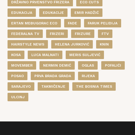
DRŽAVNO PRVENSTVO FRIZERA
ECO CUTS
EDUKACIJA
EDUKACIJE
EMIR HADŽIĆ
ERTAN MEĐUGORAC ECO
FADE
FARUK PELIDIJA
FEDERALNA TV
FRIZERI
FRIZURE
FTV
HAIRSTYLE NEWS
HELENA JURKOVIĆ
KNIN
KOSA
LUCA MALNATI
MERIS SULJEVIĆ
MOVEMBER
NERMIN DEMIĆ
OGLAS
POFALIĆI
POSAO
PRVA BRADA GRADA
RIJEKA
SARAJEVO
TAKMIČENJE
THE BOSNIA TIMES
ULCINJ