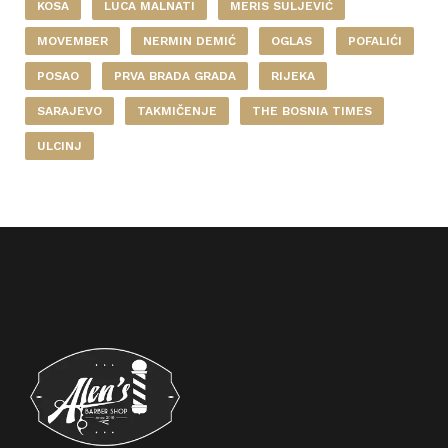
KOSA
LUCA MALNATI
MERIS SULJEVIĆ
MOVEMBER
NERMIN DEMIĆ
OGLAS
POFALIĆI
POSAO
PRVA BRADA GRADA
RIJEKA
SARAJEVO
TAKMIČENJE
THE BOSNIA TIMES
ULCINJ