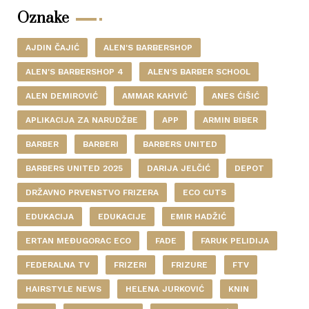
Oznake
AJDIN ČAJIĆ
ALEN'S BARBERSHOP
ALEN'S BARBERSHOP 4
ALEN'S BARBER SCHOOL
ALEN DEMIROVIĆ
AMMAR KAHVIĆ
ANES ĆIŠIĆ
APLIKACIJA ZA NARUDŽBE
APP
ARMIN BIBER
BARBER
BARBERI
BARBERS UNITED
BARBERS UNITED 2025
DARIJA JELČIĆ
DEPOT
DRŽAVNO PRVENSTVO FRIZERA
ECO CUTS
EDUKACIJA
EDUKACIJE
EMIR HADŽIĆ
ERTAN MEĐUGORAC ECO
FADE
FARUK PELIDIJA
FEDERALNA TV
FRIZERI
FRIZURE
FTV
HAIRSTYLE NEWS
HELENA JURKOVIĆ
KNIN