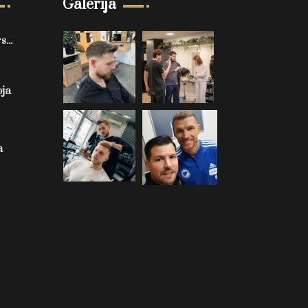
Galerija
...
oja
a