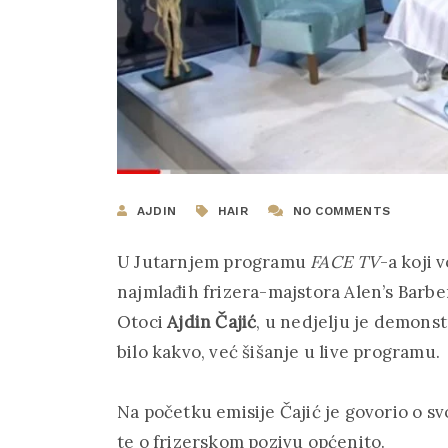
AJDIN
HAIR
NO COMMENTS
U Jutarnjem programu
FACE TV
-a koji 
najmlađih frizera-majstora Alen’s Barber
Otoci
Ajdin Čajić
, u nedjelju je demonstr
bilo kakvo, već šišanje u live programu.
Na početku emisije Čajić je govorio o s
te o frizerskom pozivu općenito.