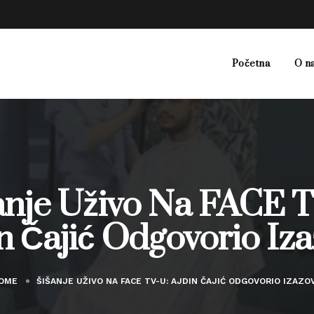
Početna
O n
anje Uživo Na FACE T
n Čajić Odgovorio Iz
OME
ŠIŠANJE UŽIVO NA FACE TV-U: AJDIN ČAJIĆ ODGOVORIO IZAZO