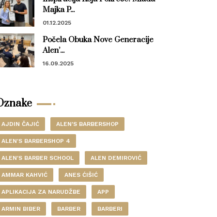
Majka P...
01.12.2025
Počela Obuka Nove Generacije
Alen’...
16.09.2025
Oznake
AJDIN ČAJIĆ
ALEN'S BARBERSHOP
ALEN'S BARBERSHOP 4
ALEN'S BARBER SCHOOL
ALEN DEMIROVIĆ
AMMAR KAHVIĆ
ANES ĆIŠIĆ
APLIKACIJA ZA NARUDŽBE
APP
ARMIN BIBER
BARBER
BARBERI