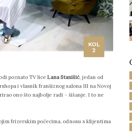
KOL
2
vodi poznato TV lice
Lana Stanišić
, jedan od
shopa i vlasnik franšiznog salona III na Novoj
irao ono što najbolje radi – šišanje. I to ne
vojim frizerskim počecima, odnosu s klijentima