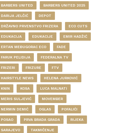
BARBERS UNITED
BARBERS UNITED 2025
DARIJA JELČIĆ
DEPOT
DRŽAVNO PRVENSTVO FRIZERA
ECO CUTS
EDUKACIJA
EDUKACIJE
EMIR HADŽIĆ
ERTAN MEĐUGORAC ECO
FADE
FARUK PELIDIJA
FEDERALNA TV
FRIZERI
FRIZURE
FTV
HAIRSTYLE NEWS
HELENA JURKOVIĆ
KNIN
KOSA
LUCA MALNATI
MERIS SULJEVIĆ
MOVEMBER
NERMIN DEMIĆ
OGLAS
POFALIĆI
POSAO
PRVA BRADA GRADA
RIJEKA
SARAJEVO
TAKMIČENJE