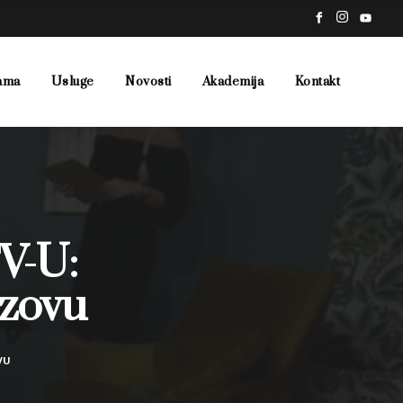
ama
Usluge
Novosti
Akademija
Kontakt
V-U:
azovu
VU