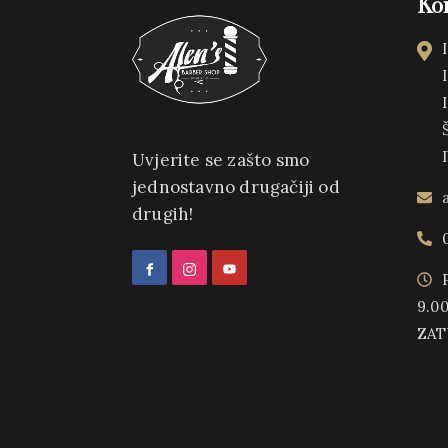
Ko
Uvjerite se zašto smo
jednostavno drugačiji od
drugih!
9.00
ZA