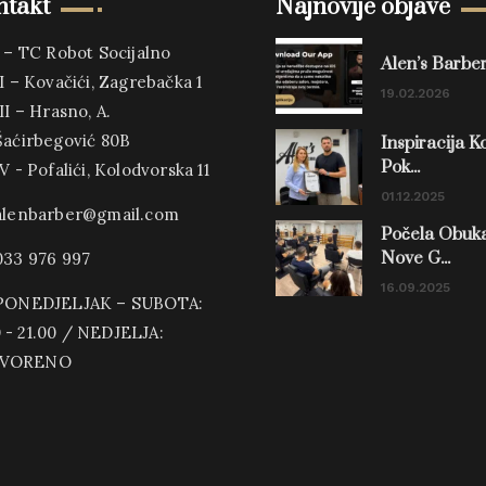
ntakt
Najnovije objave
I – TC Robot Socijalno
Alen’s Barbers
II – Kovačići, Zagrebačka 1
19.02.2026
III – Hrasno, A.
Šaćirbegović 80B
Inspiracija K
Pok...
IV - Pofalići, Kolodvorska 11
01.12.2025
alenbarber@gmail.com
Počela Obuk
Nove G...
033 976 997
16.09.2025
PONEDJELJAK – SUBOTA:
 - 21.00 / NEDJELJA:
TVORENO