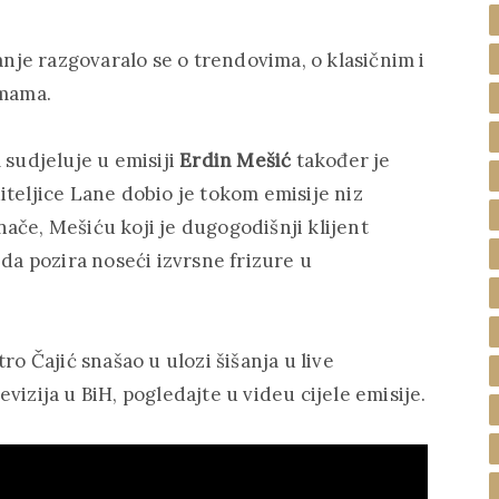
šanje razgovaralo se o trendovima, o klasičnim i
emama.
 sudjeluje u emisiji
Erdin Mešić
također je
iteljice Lane dobio je tokom emisije niz
ače, Mešiću koji je dugogodišnji klijent
 da pozira noseći izvrsne frizure u
ro Čajić snašao u ulozi šišanja u live
vizija u BiH, pogledajte u videu cijele emisije.