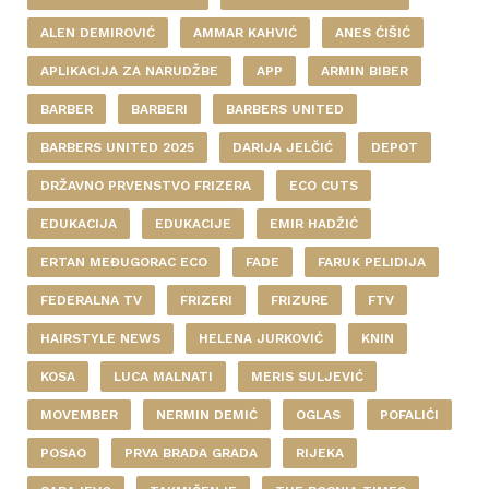
ALEN DEMIROVIĆ
AMMAR KAHVIĆ
ANES ĆIŠIĆ
APLIKACIJA ZA NARUDŽBE
APP
ARMIN BIBER
BARBER
BARBERI
BARBERS UNITED
BARBERS UNITED 2025
DARIJA JELČIĆ
DEPOT
DRŽAVNO PRVENSTVO FRIZERA
ECO CUTS
EDUKACIJA
EDUKACIJE
EMIR HADŽIĆ
ERTAN MEĐUGORAC ECO
FADE
FARUK PELIDIJA
FEDERALNA TV
FRIZERI
FRIZURE
FTV
HAIRSTYLE NEWS
HELENA JURKOVIĆ
KNIN
KOSA
LUCA MALNATI
MERIS SULJEVIĆ
MOVEMBER
NERMIN DEMIĆ
OGLAS
POFALIĆI
POSAO
PRVA BRADA GRADA
RIJEKA