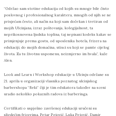
“Održao sam stotine edukacija od kojih su mnoge bile čisto
poslovnog i profesionalnog karaktera, mnogih od njih se ne
prisjećam često, ali način na koji sam dočekan i tretiran od
mojih Ulcinjana, izraz poštovanja, kolegijalnost, ta
neprikosnovena ljudska toplina, taj nepisani kodeks kakav se
primjenjuje prema gostu, od uposlenika hotela, frizera na
edukaciji, do mojih domaćina, utisci su koji se pamte cijelog
života. Za tu životnu uspomenu, neizmjerno im hvala”, kaže
Alen.
Look and Learn i Workshop edukacije u Ulcinju održane su
21. aprila u organizaciji vlasnika poznatog ulcinjskog
barbershopa “Beki” čiji je tim edukatora također na sceni
uradio nekoliko pokaznih radova iz barberinga.
Certifikati o uspješno završenoj edukaciji uručeni su
sljedećim frizerima. Petar Pejović, Luka Pejović, Damir