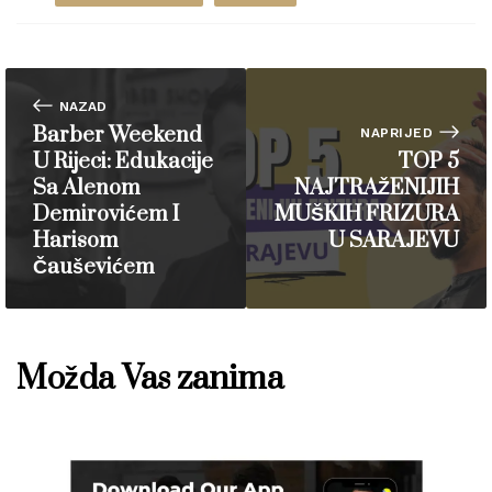
NAZAD
Barber Weekend
NAPRIJED
U Rijeci: Edukacije
TOP 5
Sa Alenom
NAJTRAŽENIJIH
Demirovićem I
MUŠKIH FRIZURA
Harisom
U SARAJEVU
Čauševićem
Možda Vas zanima