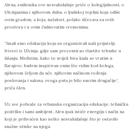
Alena, sudionika ove nesvakidašnje priče o kolegijalnosti, o
Ulcinjanima i njihovom duhu, o ljudskoj toplini koja odiše
ovim gradom, a koja, nažalost, polako iščezava sa ovih
prostora i u ovim čudnovatim vremenima.
“Imali smo edukaciju koju su organizirali naši prijatelji,
frizeri iz Ulcinja, gdje sam prezentirao vlastite tehnike u
šišanju. Međutim, kako to uvijek biva kada se vratim u
Sarajevo, budem inspiriran onim što vidim kod kolega,
njihovom željom da uče, njihovim načinom vođenja
poslovanja i salona, ovoga puta je bilo sasvim drugačije”,
priča Alen.
Uz sve pohvale za vrhunsku organizaciju edukacije, tehničku
podršku i sami ambijent, Alen ipak ističe energiju i način na
koji je prihvaćen kao nešto nesvakidašnje što je ostavilo
snažne utiske na njega.