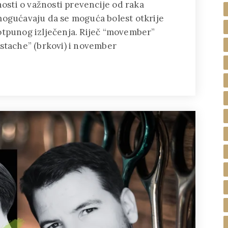
nosti o važnosti prevencije od raka
mogućavaju da se moguća bolest otkrije
otpunog izlječenja. Riječ “movember”
ustache” (brkovi) i november