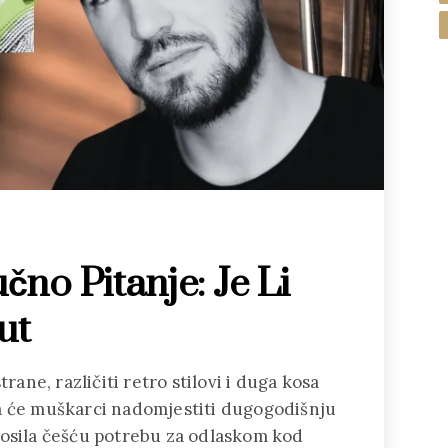
no Pitanje: Je Li
ut
trane, različiti retro stilovi i duga kosa
a će muškarci nadomjestiti dugogodišnju
nosila češću potrebu za odlaskom kod