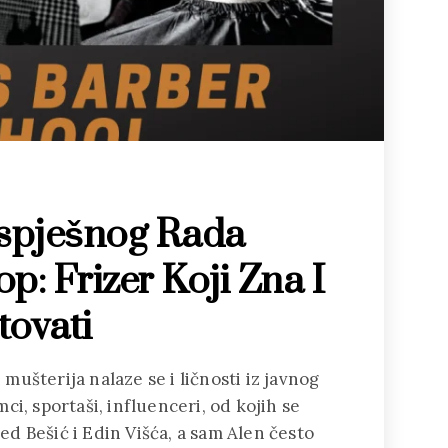
spješnog Rada
p: Frizer Koji Zna I
tovati
ušterija nalaze se i ličnosti iz javnog
i, sportaši, influenceri, od kojih se
d Bešić i Edin Višća, a sam Alen često