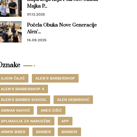
Majka P...
01.12.2025
Počela Obuka Nove Generacije
Alen’...
16.09.2025
Oznake
AJDIN ČAJIĆ
ALEN'S BARBERSHOP
ALEN'S BARBERSHOP 4
ALEN'S BARBER SCHOOL
ALEN DEMIROVIĆ
AMMAR KAHVIĆ
ANES ĆIŠIĆ
APLIKACIJA ZA NARUDŽBE
APP
ARMIN BIBER
BARBER
BARBERI