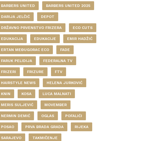
BARBERS UNITED
BARBERS UNITED 2025
DARIJA JELČIĆ
DEPOT
DRŽAVNO PRVENSTVO FRIZERA
ECO CUTS
EDUKACIJA
EDUKACIJE
EMIR HADŽIĆ
ERTAN MEĐUGORAC ECO
FADE
FARUK PELIDIJA
FEDERALNA TV
FRIZERI
FRIZURE
FTV
HAIRSTYLE NEWS
HELENA JURKOVIĆ
KNIN
KOSA
LUCA MALNATI
MERIS SULJEVIĆ
MOVEMBER
NERMIN DEMIĆ
OGLAS
POFALIĆI
POSAO
PRVA BRADA GRADA
RIJEKA
SARAJEVO
TAKMIČENJE