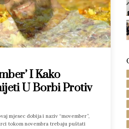
mber’ I Kako
eti U Borbi Protiv
ovaj mjesec dobija i naziv “movember”,
rci tokom novembra trebaju puštati