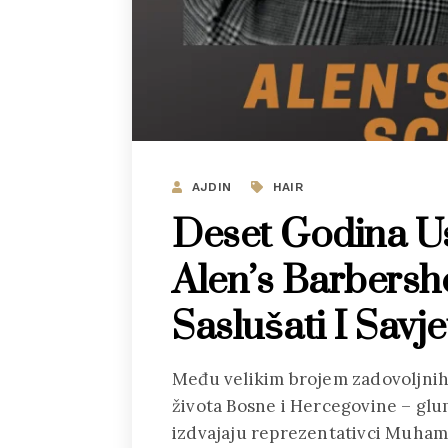
AJDIN
HAIR
Deset Godina U
Alen’s Barbersho
Saslušati I Savje
Među velikim brojem zadovoljnih m
života Bosne i Hercegovine – glumc
izdvajaju reprezentativci Muhame