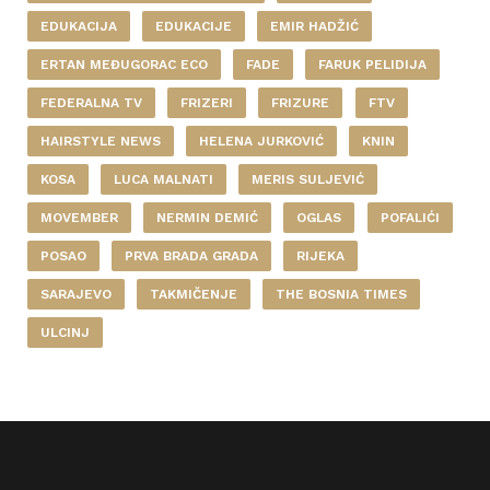
EDUKACIJA
EDUKACIJE
EMIR HADŽIĆ
ERTAN MEĐUGORAC ECO
FADE
FARUK PELIDIJA
FEDERALNA TV
FRIZERI
FRIZURE
FTV
HAIRSTYLE NEWS
HELENA JURKOVIĆ
KNIN
KOSA
LUCA MALNATI
MERIS SULJEVIĆ
MOVEMBER
NERMIN DEMIĆ
OGLAS
POFALIĆI
POSAO
PRVA BRADA GRADA
RIJEKA
SARAJEVO
TAKMIČENJE
THE BOSNIA TIMES
ULCINJ