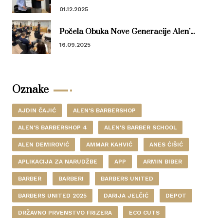
01.12.2025
Počela Obuka Nove Generacije Alen’...
16.09.2025
Oznake
AJDIN ČAJIĆ
ALEN'S BARBERSHOP
ALEN'S BARBERSHOP 4
ALEN'S BARBER SCHOOL
ALEN DEMIROVIĆ
AMMAR KAHVIĆ
ANES ĆIŠIĆ
APLIKACIJA ZA NARUDŽBE
APP
ARMIN BIBER
BARBER
BARBERI
BARBERS UNITED
BARBERS UNITED 2025
DARIJA JELČIĆ
DEPOT
DRŽAVNO PRVENSTVO FRIZERA
ECO CUTS