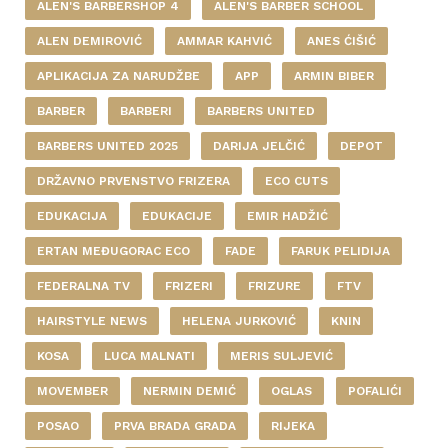
ALEN'S BARBERSHOP 4
ALEN'S BARBER SCHOOL
ALEN DEMIROVIĆ
AMMAR KAHVIĆ
ANES ĆIŠIĆ
APLIKACIJA ZA NARUDŽBE
APP
ARMIN BIBER
BARBER
BARBERI
BARBERS UNITED
BARBERS UNITED 2025
DARIJA JELČIĆ
DEPOT
DRŽAVNO PRVENSTVO FRIZERA
ECO CUTS
EDUKACIJA
EDUKACIJE
EMIR HADŽIĆ
ERTAN MEĐUGORAC ECO
FADE
FARUK PELIDIJA
FEDERALNA TV
FRIZERI
FRIZURE
FTV
HAIRSTYLE NEWS
HELENA JURKOVIĆ
KNIN
KOSA
LUCA MALNATI
MERIS SULJEVIĆ
MOVEMBER
NERMIN DEMIĆ
OGLAS
POFALIĆI
POSAO
PRVA BRADA GRADA
RIJEKA