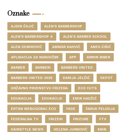
Oznake
AJDIN ČAJIĆ
ALEN'S BARBERSHOP
ALEN'S BARBERSHOP 4
ALEN'S BARBER SCHOOL
ALEN DEMIROVIĆ
AMMAR KAHVIĆ
ANES ĆIŠIĆ
APLIKACIJA ZA NARUDŽBE
APP
ARMIN BIBER
BARBER
BARBERI
BARBERS UNITED
BARBERS UNITED 2025
DARIJA JELČIĆ
DEPOT
DRŽAVNO PRVENSTVO FRIZERA
ECO CUTS
EDUKACIJA
EDUKACIJE
EMIR HADŽIĆ
ERTAN MEĐUGORAC ECO
FADE
FARUK PELIDIJA
FEDERALNA TV
FRIZERI
FRIZURE
FTV
HAIRSTYLE NEWS
HELENA JURKOVIĆ
KNIN