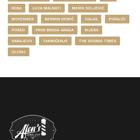
KOSA
LUCA MALNATI
MERIS SULJEVIĆ
MOVEMBER
NERMIN DEMIĆ
OGLAS
POFALIĆI
POSAO
PRVA BRADA GRADA
RIJEKA
SARAJEVO
TAKMIČENJE
THE BOSNIA TIMES
ULCINJ