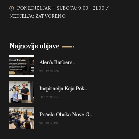
PONEDJELJAK – SUBOTA: 9.00 - 21.00 /
NEDJELJA: ZATVORENO
Najnovije objave
Alen’s Barbers...
19.02.2026
Inspiracija Koja Pok...
01.12.2025
Počela Obuka Nove G...
16.09.2025